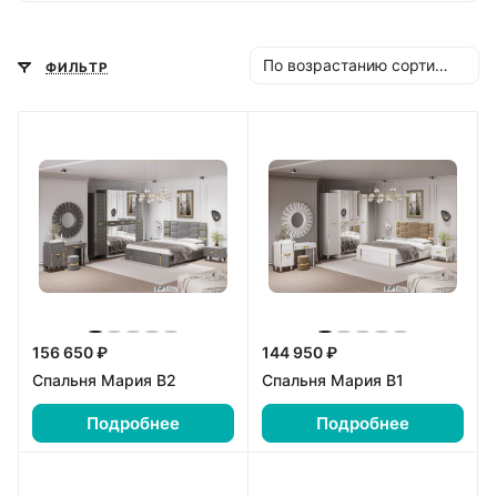
общественных помещений: спальни,
прихожие, детские комнаты, офисную
мебель, шкафы-купе, кухонную мебель и
По возрастанию сортировки
ФИЛЬТР
т.п.
156 650 ₽
144 950 ₽
Спальня Мария В2
Спальня Мария В1
Подробнее
Подробнее