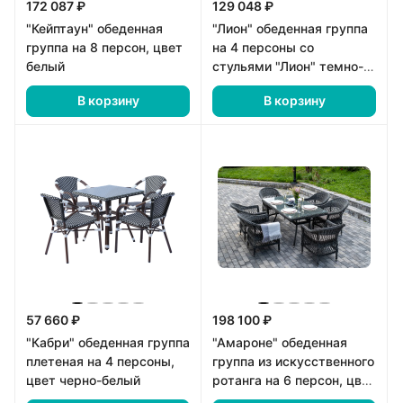
172 087 ₽
129 048 ₽
"Кейптаун" обеденная
"Лион" обеденная группа
группа на 8 персон, цвет
на 4 персоны со
белый
стульями "Лион" темно-
серый, круглый стол
В корзину
В корзину
"серый гранит"
57 660 ₽
198 100 ₽
"Кабри" обеденная группа
"Амароне" обеденная
плетеная на 4 персоны,
группа из искусственного
цвет черно-белый
ротанга на 6 персон, цвет
графит