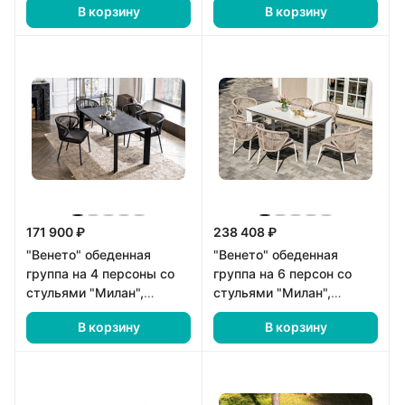
В корзину
В корзину
171 900 ₽
238 408 ₽
"Венето" обеденная
"Венето" обеденная
группа на 4 персоны со
группа на 6 персон со
стульями "Милан",
стульями "Милан",
каркас темно-серый,
каркас белый, роуп
В корзину
В корзину
роуп темно-серый
бежевый