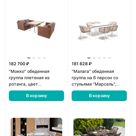
182 700 ₽
181 828 ₽
"Мокко" обеденная
"Малага" обеденная
группа плетеная из
группа на 6 персон со
ротанга, цвет
стульями "Марсель",
коричневый
каркас белый, роуп
В корзину
В корзину
бежевый