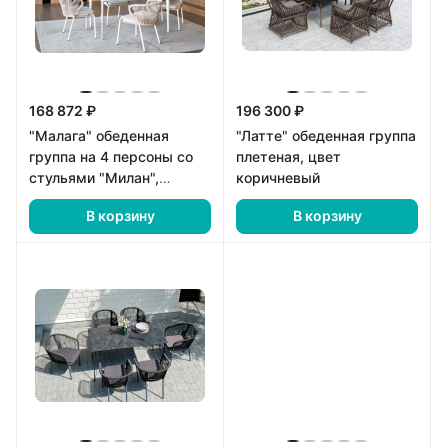
168 872 ₽
196 300 ₽
"Малага" обеденная
"Латте" обеденная группа
группа на 4 персоны со
плетеная, цвет
стульями "Милан",
коричневый
каркас белый, роуп
В корзину
В корзину
бежевый