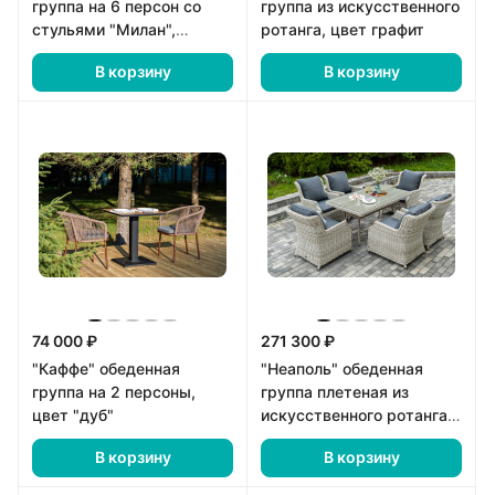
группа на 6 персон со
группа из искусственного
стульями "Милан",
ротанга, цвет графит
каркас темно-серый,
В корзину
В корзину
роуп темно-серый
74 000 ₽
271 300 ₽
"Каффе" обеденная
"Неаполь" обеденная
группа на 2 персоны,
группа плетеная из
цвет "дуб"
искусственного ротанга,
цвет соломенный
В корзину
В корзину