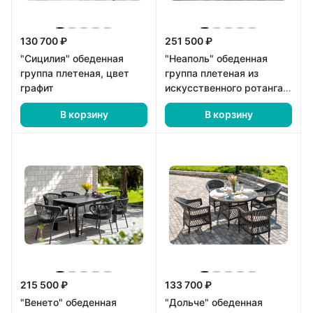
130 700 ₽
251 500 ₽
"Сицилия" обеденная
"Неаполь" обеденная
группа плетеная, цвет
группа плетеная из
графит
искусственного ротанга,
цвет соломенный
В корзину
В корзину
215 500 ₽
133 700 ₽
"Венето" обеденная
"Дольче" обеденная