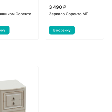
₽
3 490 ₽
 ящиком Соренто
Зеркало Соренто МГ
ину
В корзину