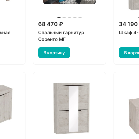
68 470 ₽
34 190
ьная
Спальный гарнитур
Шкаф 4-
Соренто МГ
В корзину
В корз