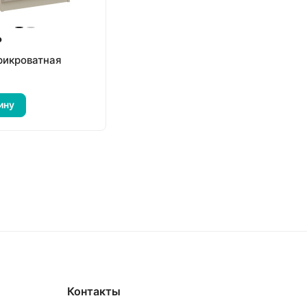
₽
рикроватная
ину
Контакты