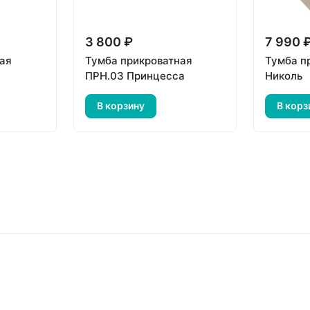
3 800 ₽
7 990 
ая
Тумба прикроватная
Тумба п
ПРН.03 Принцесса
Николь
В корзину
В корз