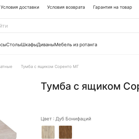
Условия доставки
Условия возврата
Гарантия на товар
асы
Столы
Шкафы
Диваны
Мебель из ротанга
ватные
Тумба с ящиком Соренто МГ
Тумба с ящиком Со
Цвет :
Дуб Бонифаций