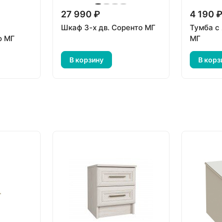
27 990 ₽
4 190 
Шкаф 3-х дв. Соренто МГ
Тумба с
о МГ
МГ
В корзину
В корз