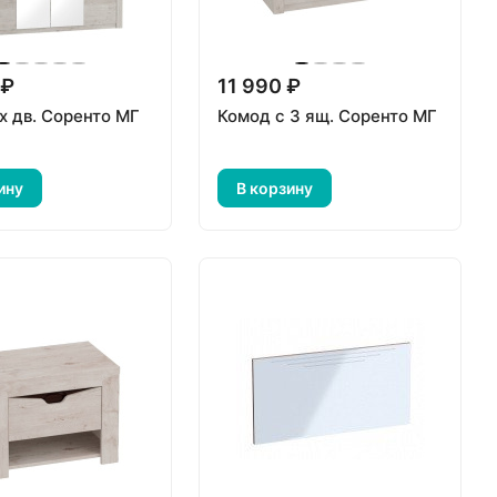
 ₽
11 990 ₽
х дв. Соренто МГ
Комод с 3 ящ. Соренто МГ
ину
В корзину