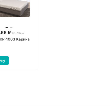
.66 ₽
61 707 ₽
 КР-1003 Карина
ину