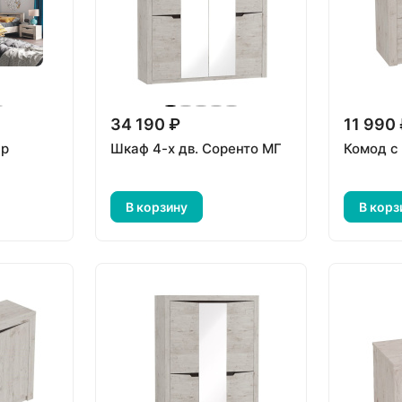
34 190 ₽
11 990
ур
Шкаф 4-х дв. Соренто МГ
Комод с
В корзину
В корз