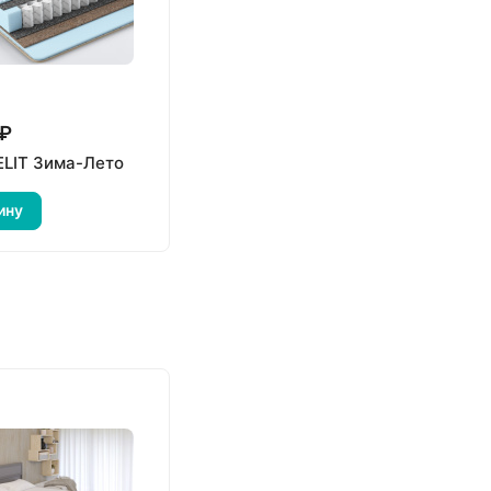
 ₽
ELIT Зима-Лето
ину