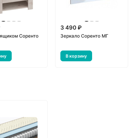
₽
3 490 ₽
 ящиком Соренто
Зеркало Соренто МГ
ину
В корзину