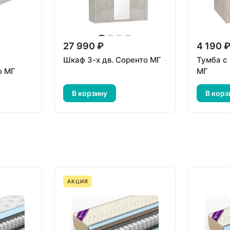
27 990 ₽
4 190 
Шкаф 3-х дв. Соренто МГ
Тумба с
о МГ
МГ
В корзину
В корз
АКЦИЯ