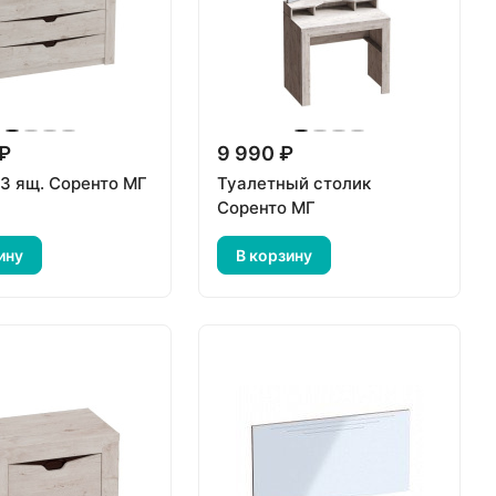
 ₽
9 990 ₽
 3 ящ. Соренто МГ
Туалетный столик
Соренто МГ
ину
В корзину