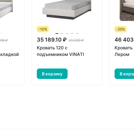
-10%
-25%
35 189.10 ₽
46 403
998 ₽
39 099 ₽
Кровать 120 с
Кровать
акладкой
подъемником VINATI
Лером
В корзину
В корз