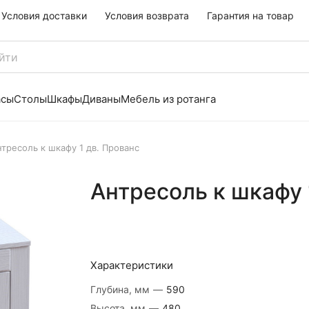
Условия доставки
Условия возврата
Гарантия на товар
асы
Столы
Шкафы
Диваны
Мебель из ротанга
тресоль к шкафу 1 дв. Прованс
Антресоль к шкафу 
Характеристики
Глубина, мм
—
590
Высота, мм
—
480