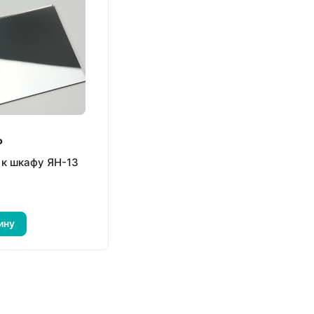
₽
 к шкафу ЯН-13
ину