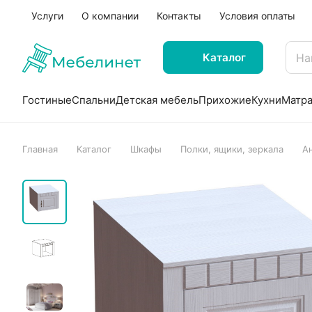
Услуги
О компании
Контакты
Условия оплаты
Каталог
Гостиные
Спальни
Детская мебель
Прихожие
Кухни
Матр
Главная
Каталог
Шкафы
Полки, ящики, зеркала
Ан