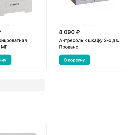
₽
8 090 ₽
рикроватная
Антресоль к шкафу 2-х дв.
 МГ
Прованс
ину
В корзину