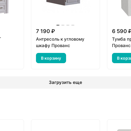
7 190 ₽
6 590 
Г
Антресоль к угловому
Тумба п
шкафу Прованс
Прованс
В корзину
В корз
Загрузить еще