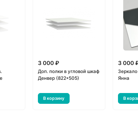
3 000 ₽
3 000 
.
Доп. полки в угловой шкаф
Зеркало
е
Денвер (822*505)
Янна
В корзину
В корз