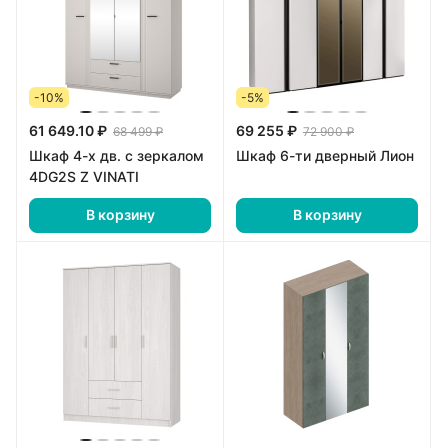
-10%
-5%
61 649.10 ₽
69 255 ₽
68 499 ₽
72 900 ₽
Шкаф 4-х дв. с зеркалом
Шкаф 6-ти дверный Лион
4DG2S Z VINATI
В корзину
В корзину