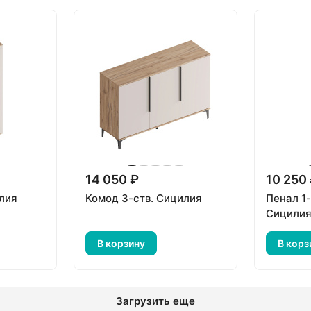
14 050 ₽
10 250
лия
Комод 3-ств. Сицилия
Пенал 1-
Сицили
В корзину
В корз
Загрузить еще