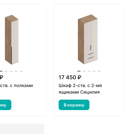
 ₽
17 450 ₽
ств. с полками
Шкаф 2-ств. с 2-мя
я
ящиками Сицилия
ину
В корзину