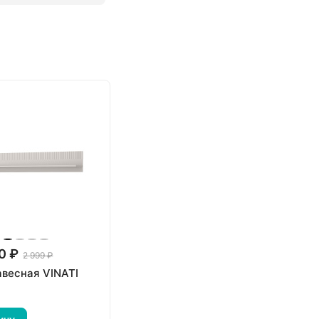
0 ₽
2 999 ₽
авесная VINATI