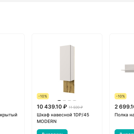
-10%
-10%
10 439.10 ₽
2 699.1
11 599 ₽
ткрытый
Шкаф навесной 1DP/45
Полка н
MODERN