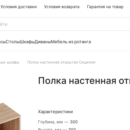
Условия доставки
Условия возврата
Гарантия на товар
асы
Столы
Шкафы
Диваны
Мебель из ротанга
ные шкафы
Полка настенная открытая Сицилия
Полка настенная о
Характеристики
Глубина, мм
—
300
Высота, мм
—
300