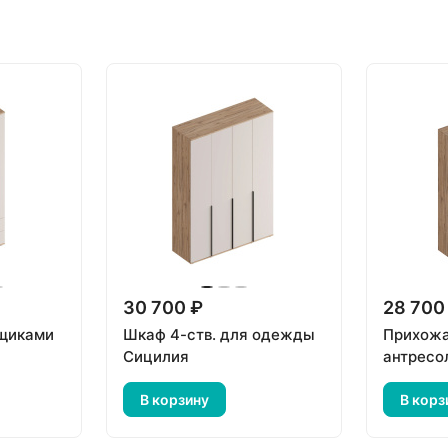
30 700 ₽
28 700
ящиками
Шкаф 4-ств. для одежды
Прихожа
Сицилия
антресо
В корзину
В корз