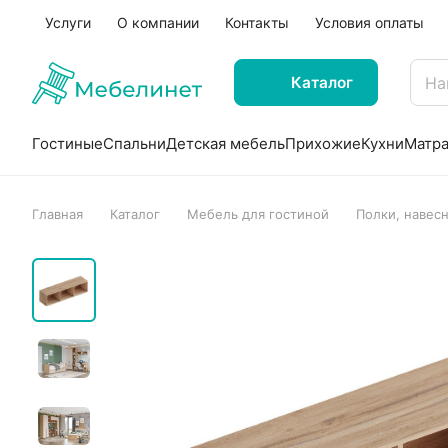
Услуги
О компании
Контакты
Условия оплаты
Каталог
Гостиные
Спальни
Детская мебель
Прихожие
Кухни
Матр
Главная
Каталог
Мебель для гостиной
Полки, навес