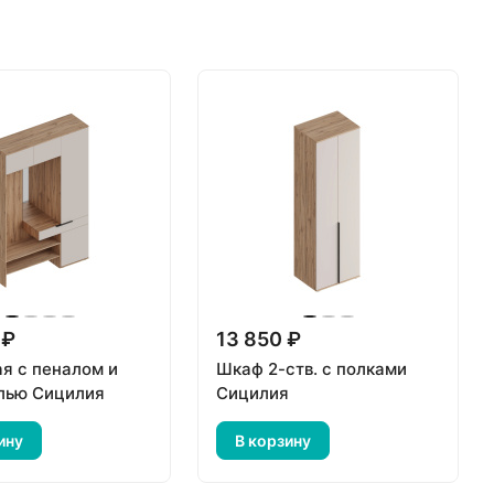
 ₽
13 850 ₽
я с пеналом и
Шкаф 2-ств. с полками
лью Сицилия
Сицилия
ину
В корзину