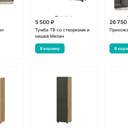
5 500 ₽
26 750
ан
Тумба ТВ со створками и
Прихож
нишей Милан
В корзину
В корз