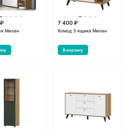
 ₽
7 400 ₽
ая Милан
Комод 3 ящика Милан
ину
В корзину