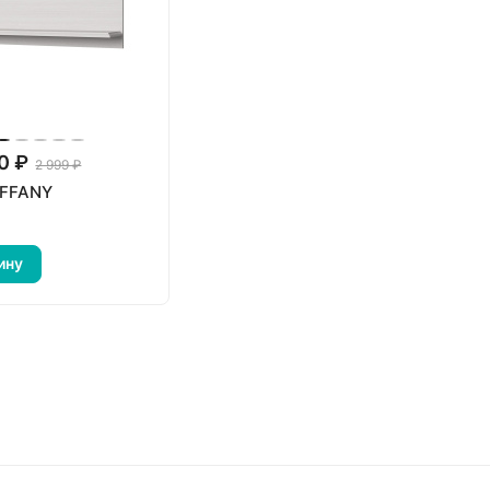
0 ₽
2 999 ₽
IFFANY
ину