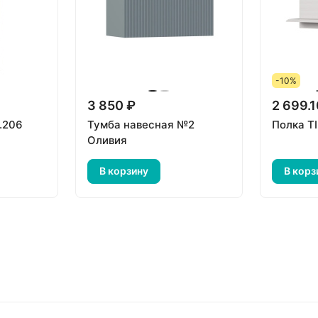
-10%
3 850 ₽
2 699.1
.206
Тумба навесная №2
Полка T
Оливия
В корзину
В корз