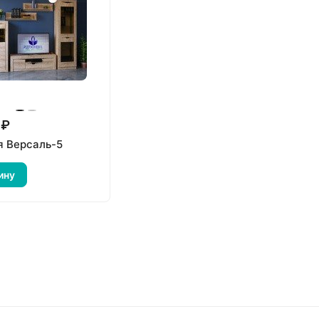
 ₽
я Версаль-5
ину