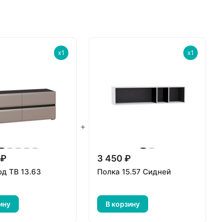
x1
x1
+
 ₽
3 450 ₽
од ТВ 13.63
Полка 15.57 Сидней
ину
В корзину