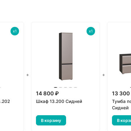
x1
x1
+
+
14 800 ₽
13 300
.202
Шкаф 13.200 Сидней
Тумба п
Сидней
В корзину
В корз