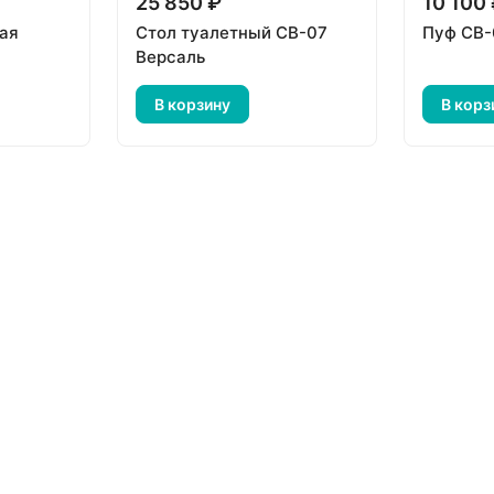
25 850 ₽
10 100
ая
Стол туалетный СВ-07
Пуф СВ-
Версаль
В корзину
В корз