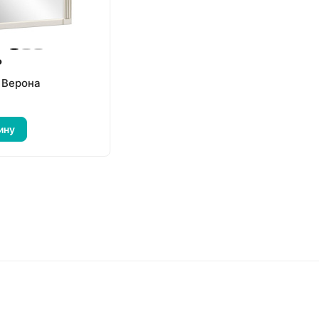
₽
 Верона
ину