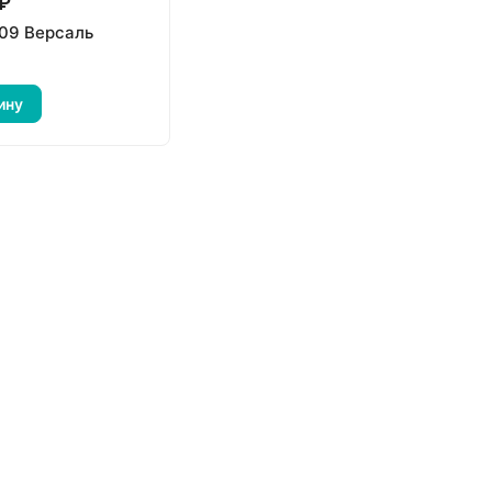
 ₽
09 Версаль
ину