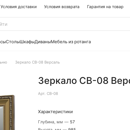
Условия доставки
Условия возврата
Гарантия на товар
асы
Столы
Шкафы
Диваны
Мебель из ротанга
льню
Зеркало СВ-08 Версаль
Зеркало СВ-08 Вер
Арт.
СВ-08
Характеристики
Глубина, мм
—
57
Высота, мм
—
985