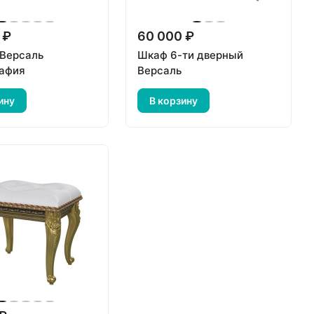
 ₽
60 000 ₽
 Версаль
Шкаф 6-ти дверный
афия
Версаль
ину
В корзину