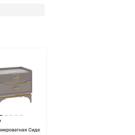
₽
рикроватная Сиде