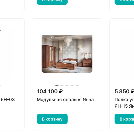
104 100 ₽
5 850 
 ЯН-03
Модульная спальня Янна
Полка у
ЯН-15 Я
В корзину
В корз