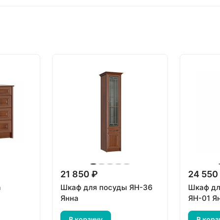
21 850 ₽
24 550
а
Шкаф для посуды ЯН-36
Шкаф дл
Янна
ЯН-01 Я
В корзину
В корз