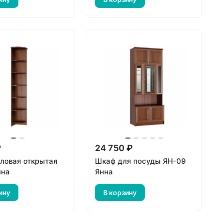
₽
24 750 ₽
гловая открытая
Шкаф для посуды ЯН-09
нна
Янна
ину
В корзину