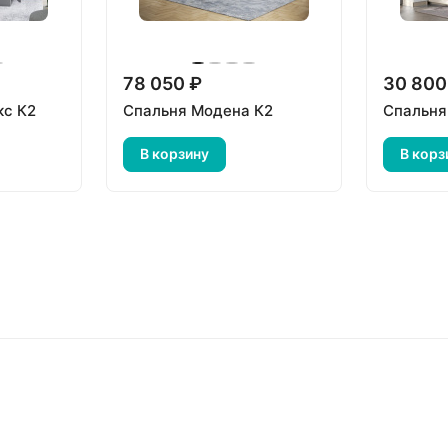
78 050 ₽
30 800
кс К2
Спальня Модена К2
Спальня
В корзину
В корз