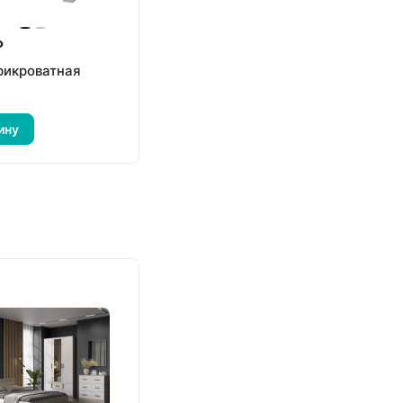
₽
рикроватная
ину