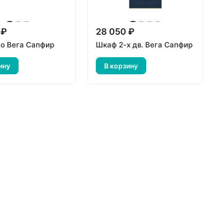
 ₽
28 050 ₽
о Вега Сапфир
Шкаф 2-х дв. Вега Сапфир
ину
В корзину