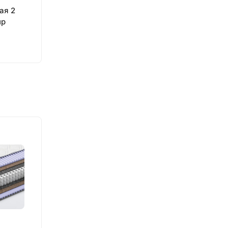
ая 2
ир