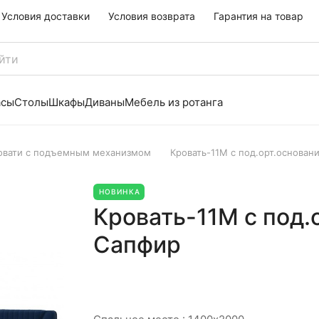
Условия доставки
Условия возврата
Гарантия на товар
асы
Столы
Шкафы
Диваны
Мебель из ротанга
овати с подъемным механизмом
Кровать-11М с под.орт.основан
НОВИНКА
Кровать-11М с под.
Сапфир