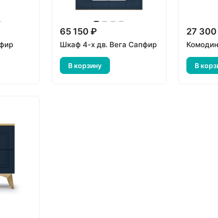
65 150 ₽
27 300
пфир
Шкаф 4-х дв. Вега Сапфир
Комодин
В корзину
В корз