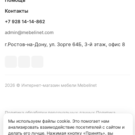
Помощь
Контакты
+7 928 14-14-862
admin@mebelinet.com
г.Ростов-на-Дону, ул. Зорге 64Б, 3-й этаж, офис 8
2026 © Интернет-магазин мебели Mebelinet
Политика обработки персональных данных
Политика
конфиденциальности
Мы используем файлы cookie. Это помогает нам
анализировать взаимодействие посетителей с сайтом и
Продвижение сайта студия
Рекламный контент
делать его лучше. Нажимая кнопку «Принять», вы