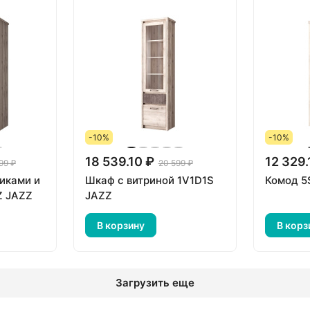
-10%
-10%
18 539.10 ₽
12 329.
99 ₽
20 599 ₽
щиками и
Шкаф с витриной 1V1D1S
Комод 5
Z JAZZ
JAZZ
В корзину
В корз
Загрузить еще