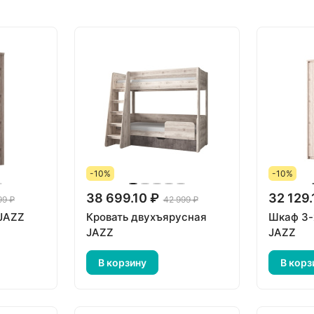
-10%
-10%
38 699.10 ₽
32 129.
99 ₽
42 999 ₽
 JAZZ
Кровать двухъярусная
Шкаф 3-
JAZZ
JAZZ
В корзину
В корз