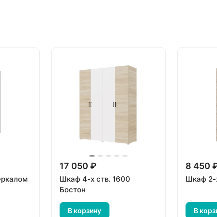
17 050 ₽
8 450 
еркалом
Шкаф 4-х ств. 1600
Шкаф 2-
Бостон
В корзину
В корз