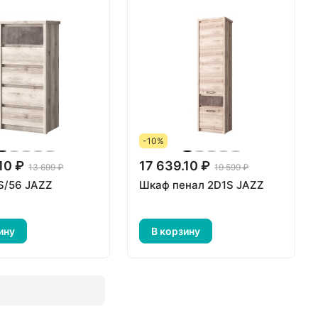
-10%
10 ₽
17 639.10 ₽
13 699 ₽
19 599 ₽
S/56 JAZZ
Шкаф пенал 2D1S JAZZ
ину
В корзину