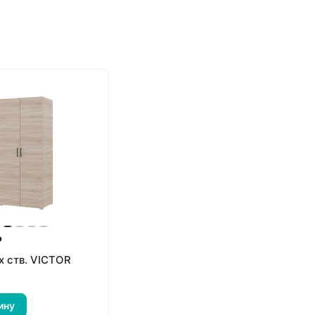
₽
х ств. VICTOR
ину