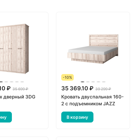
-10%
10 ₽
35 369.10 ₽
35 699 ₽
39 299 ₽
х дверный 3DG
Кровать двуспальная 160-
2 с подъемником JAZZ
ину
В корзину