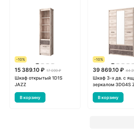
-10%
-10%
15 389.10 ₽
39 869.10 ₽
17 099 ₽
44 2
Шкаф открытый 1D1S
Шкаф 3-х дв. с я
JAZZ
зеркалом 3DG4S 
В корзину
В корзину