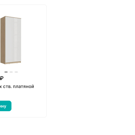
 ₽
х ств. платяной
ину