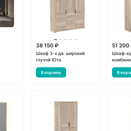
38 150 ₽
51 200
Шкаф 3-х дв. широкий
Шкаф-ку
глухой Юта
комбини
В корзину
В корз