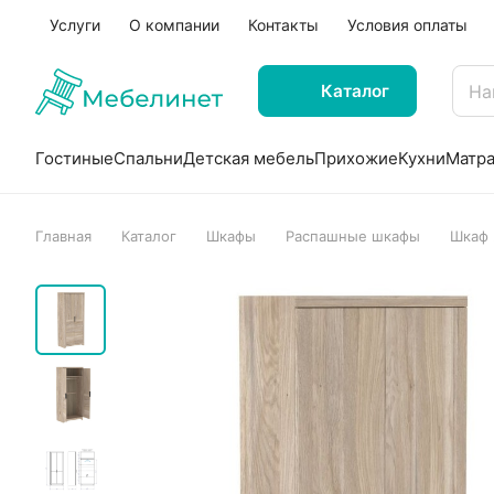
Услуги
О компании
Контакты
Условия оплаты
Каталог
Гостиные
Спальни
Детская мебель
Прихожие
Кухни
Матр
Главная
Каталог
Шкафы
Распашные шкафы
Шкаф 