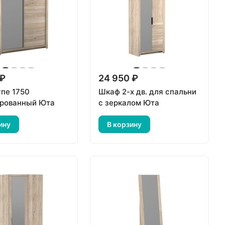
 ₽
24 950 ₽
пе 1750
Шкаф 2-х дв. для спальни
рованный Юта
с зеркалом Юта
ину
В корзину