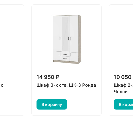
14 950 ₽
10 050
 с
Шкаф 3-х ств. ШК-3 Ронда
Шкаф 2-
Челси
В корзину
В корз