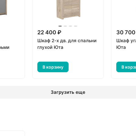
22 400 ₽
30 700
Шкаф 2-х дв. для спальни
Шкаф уг
рьми
глухой Юта
Юта
В корзину
В корз
Загрузить еще