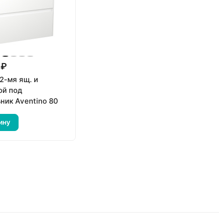
 ₽
2-мя ящ. и
ой под
ник Aventino 80
ину