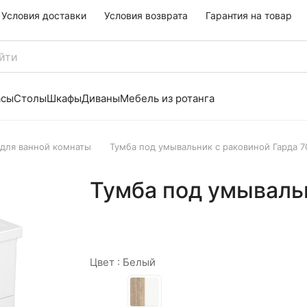
Условия доставки
Условия возврата
Гарантия на товар
асы
Столы
Шкафы
Диваны
Мебель из ротанга
для ванной комнаты
Тумба под умывальник с раковиной Гарда 7
Тумба под умывальн
Цвет :
Белый