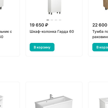
19 650 ₽
22 600
ьник с
Шкаф-колонка Гарда 60
Тумба п
60
раковин
В корзину
В корз