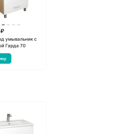
 ₽
од умывальник с
ой Гарда 70
ину