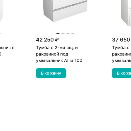
42 250 ₽
37 650
ьник с
Тумба с 2-мя ящ. и
Тумба с 
0
раковиной под
раковин
умывальник Allia 100
умываль
В корзину
В корз