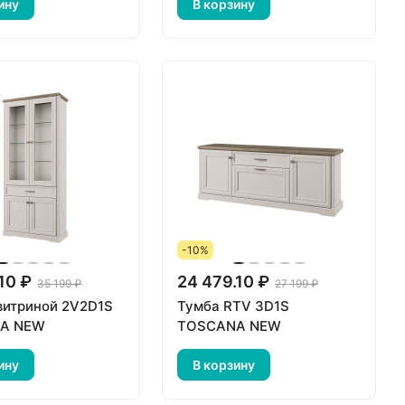
ину
В корзину
-10%
10 ₽
24 479.10 ₽
35 199 ₽
27 199 ₽
витриной 2V2D1S
Тумба RTV 3D1S
A NEW
TOSCANA NEW
ину
В корзину