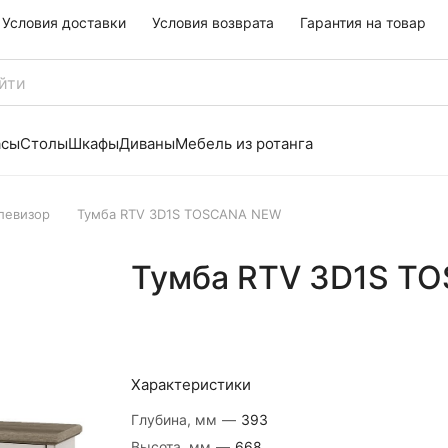
Условия доставки
Условия возврата
Гарантия на товар
асы
Столы
Шкафы
Диваны
Мебель из ротанга
левизор
Тумба RTV 3D1S TOSCANA NEW
Тумба RTV 3D1S T
Характеристики
Глубина, мм
—
393
Высота, мм
—
668