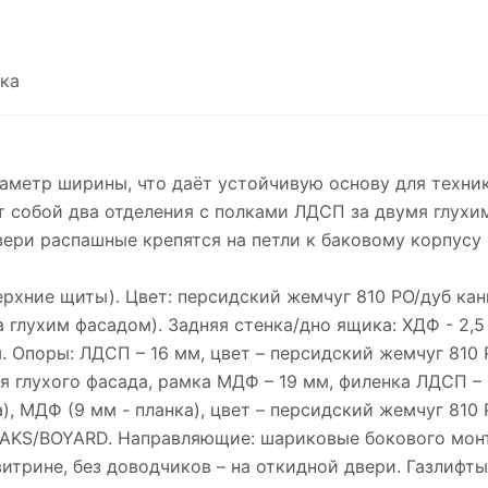
ка
етр ширины, что даёт устойчивую основу для техник
т собой два отделения с полками ЛДСП за двумя глух
вери распашные крепятся на петли к баковому корпусу 
ерхние щиты). Цвет: персидский жемчуг 810 PO/дуб ка
 глухим фасадом). Задняя стенка/дно ящика: ХДФ - 2,5 
м. Опоры: ЛДСП – 16 мм, цвет – персидский жемчуг 810 
 глухого фасада, рамка МДФ – 19 мм, филенка ЛДСП – 
, МДФ (9 мм - планка), цвет – персидский жемчуг 810 
), AKS/BOYARD. Направляющие: шариковые бокового мон
трине, без доводчиков – на откидной двери. Газлифты: 