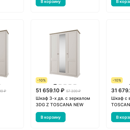
В корзину
В корз
-10%
-10%
51 659.10 ₽
31 679.
99 ₽
57 399 ₽
Шкаф 3-х дв. с зеркалом
Шкаф с 
3DG Z TOSCANA NEW
TOSCAN
В корзину
В корз