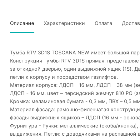
Описание
Характеристики
Оплата
Достав
Тумба RTV 3D1S TOSCANA NEW имеет большой парам
Конструкция тумбы RTV 3D1S прямая, представляе
за откидной дверью, один выдвижной ящик (1S). Д
петли к корпусу и посредством газлифтов.
Материал корпуса: ЛДСП - 16 мм, ЛДСП – 38 мм (в
ЛДСП - 16 мм, цвет – персидский жемчуг 810 PO (за
Кромка: меламиновая бумага - 0,3 мм, ПВХ – 0,5 м
Материал фасада: рамочно-филенчатая конструкция
фасады выдвижных ящиков – ЛДСП (16 мм - основа)
Фурнитура - Ручки: металлические (скоба/кнопка
выдвижения. Петли: с доводчиками на распашной ви