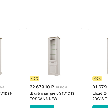
-10%
-10%
22 679.10 ₽
31 679.
9 ₽
25 199 ₽
1V1D3N
Шкаф с витриной 1V1D1S
Шкаф 2-
TOSCANA NEW
2DG1S 