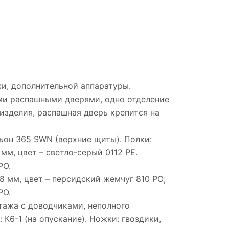
и, дополнительной аппаратуры.
ими распашными дверями, одно отделение
изделия, распашная дверь крепится на
ньон 365 SWN (верхние щиты). Полки:
мм, цвет – светло-серый 0112 PE.
PO.
8 мм, цвет – персидский жемчуг 810 PO;
PO.
тажа с доводчиками, неполного
К6-1 (на опускание). Ножки: гвоздики,