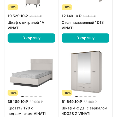
-10%
-10%
19 529.10 ₽
12 149.10 ₽
21 699 ₽
13 499 ₽
Шкаф с витриной 1V
Стол письменный 1D1S
VINATI
VINATI
В корзину
В корзину
-10%
-10%
35 189.10 ₽
61 649.10 ₽
39 099 ₽
68 499 ₽
Кровать 120 с
Шкаф 4-х дв. с зеркалом
подъемником VINATI
4DG2S Z VINATI