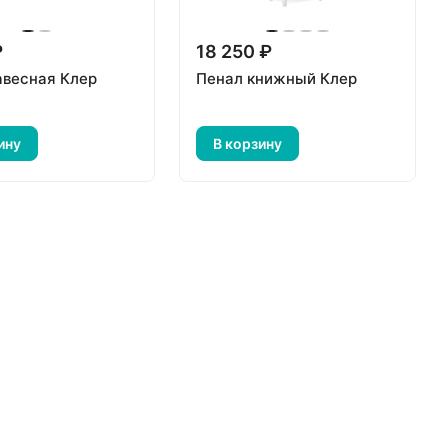
₽
18 250 ₽
авесная Клер
Пенал книжный Клер
ину
В корзину