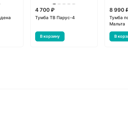
4 700 ₽
8 990 
одена
Тумба ТВ Парус-4
Тумба под
Мальта
В корзину
В корз