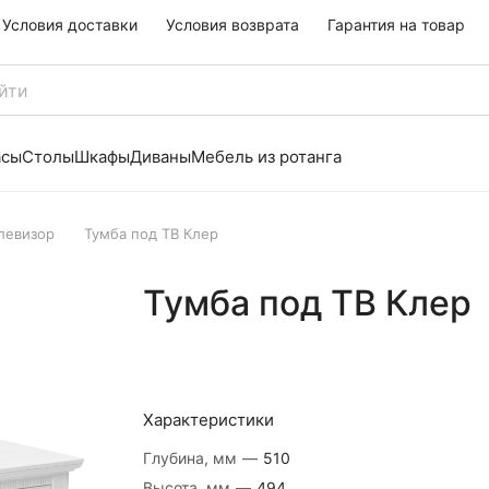
Условия доставки
Условия возврата
Гарантия на товар
асы
Столы
Шкафы
Диваны
Мебель из ротанга
левизор
Тумба под ТВ Клер
Тумба под ТВ Клер
Характеристики
Глубина, мм
—
510
Высота, мм
—
494