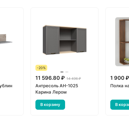
-20%
11 596.80 ₽
1 900 
14 496 ₽
ублин
Антресоль АН-1025
Полка н
Карина Лером
В корзину
В корз