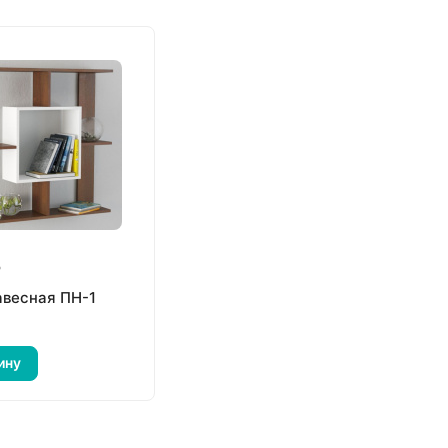
₽
авесная ПН-1
ину