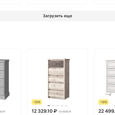
Загрузить еще
-10%
-10%
12 329.10 ₽
22 499
99 ₽
13 699 ₽