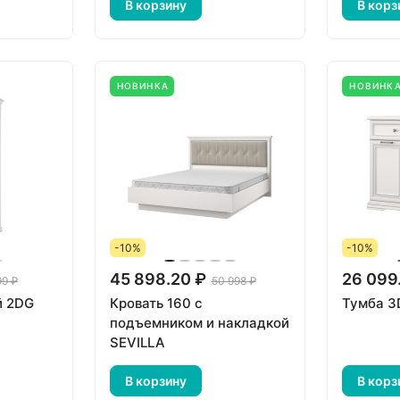
В корзину
В корз
НОВИНКА
НОВИНК
-10%
-10%
45 898.20 ₽
26 099
99 ₽
50 998 ₽
й 2DG
Кровать 160 с
Тумба 3
подъемником и накладкой
SEVILLA
В корзину
В корз