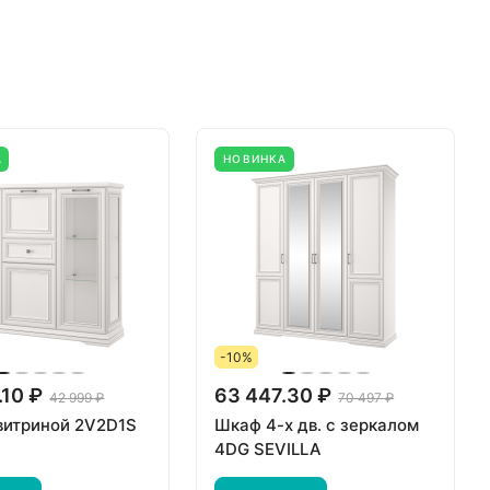
А
НОВИНКА
-10%
.10 ₽
63 447.30 ₽
42 999 ₽
70 497 ₽
витриной 2V2D1S
Шкаф 4-х дв. с зеркалом
4DG SEVILLA