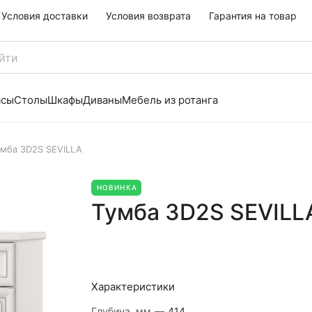
Условия доставки
Условия возврата
Гарантия на товар
асы
Столы
Шкафы
Диваны
Мебель из ротанга
умба 3D2S SEVILLA
НОВИНКА
Тумба 3D2S SEVILL
Характеристики
Глубина, мм
—
414