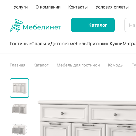
Услуги
О компании
Контакты
Условия оплаты
Каталог
Гостиные
Спальни
Детская мебель
Прихожие
Кухни
Матр
Главная
Каталог
Мебель для гостиной
Комоды
Т