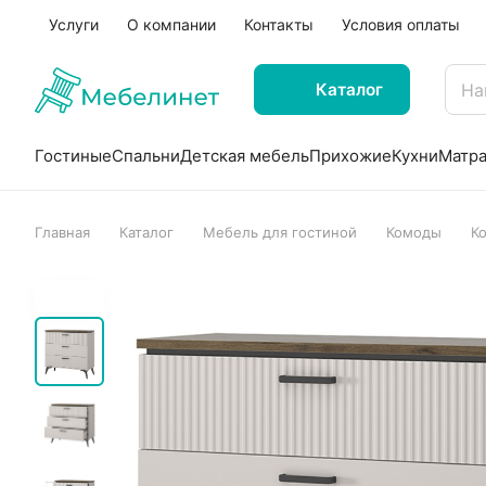
Услуги
О компании
Контакты
Условия оплаты
Каталог
Гостиные
Спальни
Детская мебель
Прихожие
Кухни
Матр
Главная
Каталог
Мебель для гостиной
Комоды
К