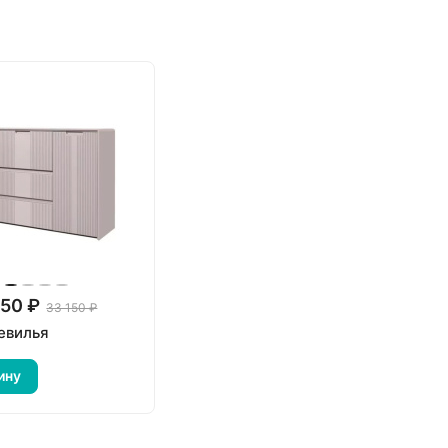
.50 ₽
33 150 ₽
евилья
ину