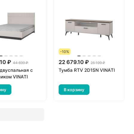
-10%
.10 ₽
22 679.10 ₽
44 699 ₽
25 199 ₽
 двуспальная с
Тумба RTV 2D1SN VINATI
иком VINATI
ину
В корзину