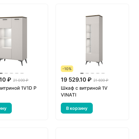
-10%
10 ₽
19 529.10 ₽
21 099 ₽
21 699 ₽
витриной 1V1D P
Шкаф с витриной 1V
VINATI
ину
В корзину