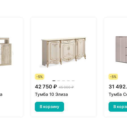
-5%
-5%
42 750 ₽
31 492
45 000 ₽
ра
Тумба 10 Элиза
Тумба С
В корзину
В корз