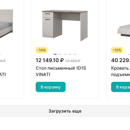
-10%
-10%
12 149.10 ₽
40 229
9 ₽
13 499 ₽
Стол письменный 1D1S
Кровать
ATI
VINATI
подъемн
В корзину
В корз
Загрузить еще