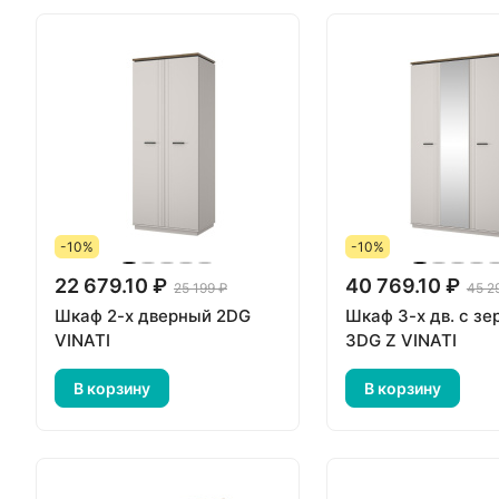
-10%
-10%
22 679.10 ₽
40 769.10 ₽
25 199 ₽
45 2
Шкаф 2-х дверный 2DG
Шкаф 3-х дв. с з
VINATI
3DG Z VINATI
В корзину
В корзину