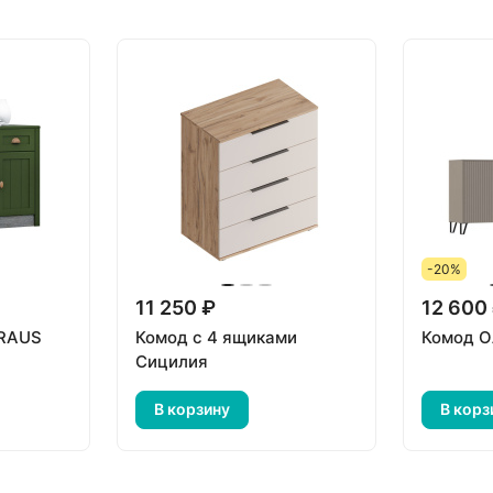
-20%
11 250 ₽
12 600
 RAUS
Комод с 4 ящиками
Комод О
Сицилия
В корзину
В корз