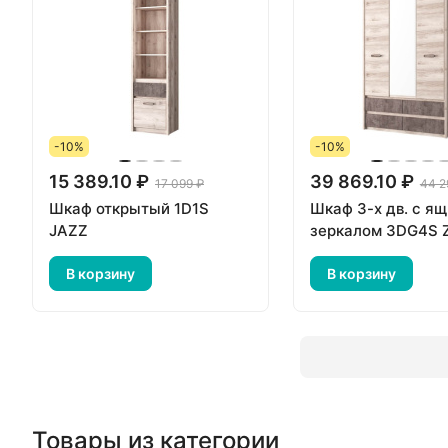
-10%
-10%
15 389.10 ₽
39 869.10 ₽
17 099 ₽
44 2
Шкаф открытый 1D1S
Шкаф 3-х дв. с я
JAZZ
зеркалом 3DG4S 
В корзину
В корзину
Товары из категории