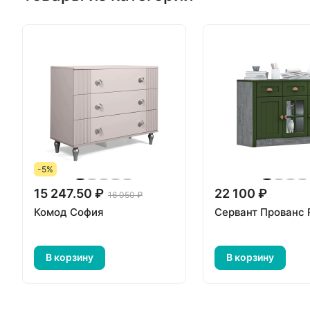
-5%
15 247.50 ₽
22 100 ₽
16 050 ₽
Комод София
Сервант Прованс
В корзину
В корзину