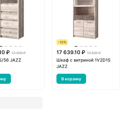
-10%
10 ₽
17 639.10 ₽
13 699 ₽
19 599 ₽
S/56 JAZZ
Шкаф с витриной 1V2D1S
JAZZ
ину
В корзину