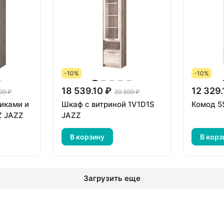
-10%
-10%
18 539.10 ₽
12 329.
99 ₽
20 599 ₽
щиками и
Шкаф с витриной 1V1D1S
Комод 5
Z JAZZ
JAZZ
В корзину
В корз
Загрузить еще