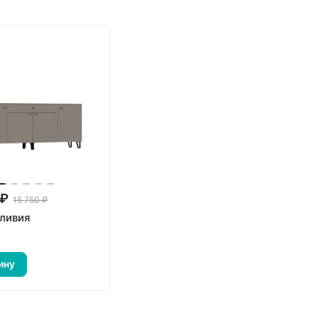
 ₽
15 750 ₽
ливия
ину