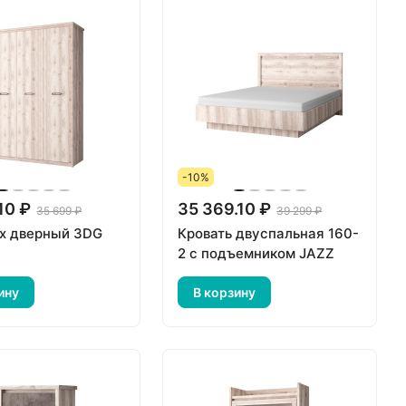
-10%
10 ₽
35 369.10 ₽
35 699 ₽
39 299 ₽
х дверный 3DG
Кровать двуспальная 160-
2 с подъемником JAZZ
ину
В корзину