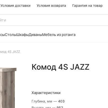
Условия доставки
Условия возврата
Гарантия на товар
асы
Столы
Шкафы
Диваны
Мебель из ротанга
омод 4S JAZZ
Комод 4S JAZZ
Характеристики
Глубина, мм
—
403
Высота, мм
—
952