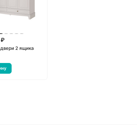
 ₽
 двери 2 ящика
ину