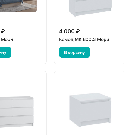
 ₽
4 000 ₽
 Мори
Комод МК 800.3 Мори
ину
В корзину