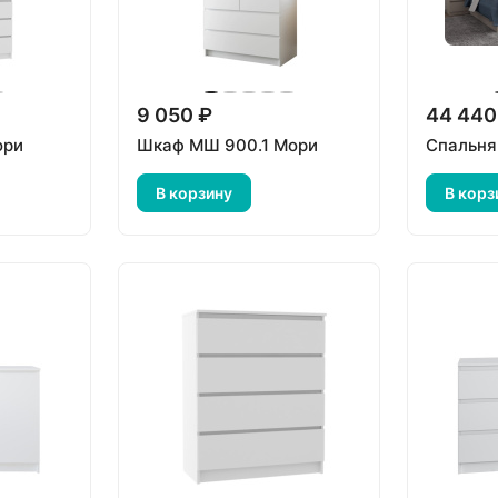
9 050 ₽
44 440
ори
Шкаф МШ 900.1 Мори
Спальня
В корзину
В корз