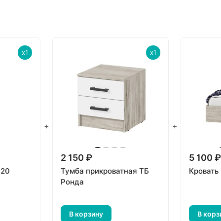
x1
x1
+
+
2 150 ₽
5 100 
-20
Тумба прикроватная ТБ
Кровать
Ронда
В корзину
В корз