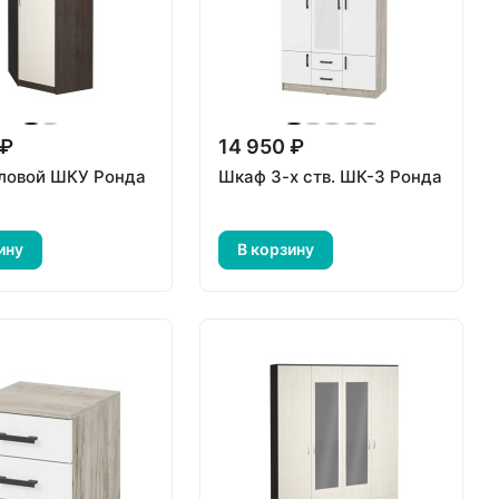
 ₽
14 950 ₽
ловой ШКУ Ронда
Шкаф 3-х ств. ШК-3 Ронда
ину
В корзину