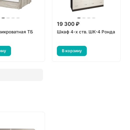
19 300 ₽
рикроватная ТБ
Шкаф 4-х ств. ШК-4 Ронда
ину
В корзину