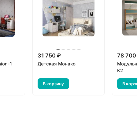
31 750 ₽
78 700
ion-1
Детская Монако
Модульн
К2
В корзину
В корз