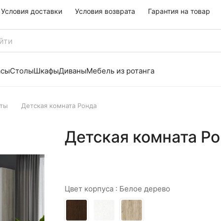
Условия доставки
Условия возврата
Гарантия на товар
асы
Столы
Шкафы
Диваны
Мебель из ротанга
аты
Детская комната Ронда
Детская комната Р
Цвет корпуса :
Белое дерево