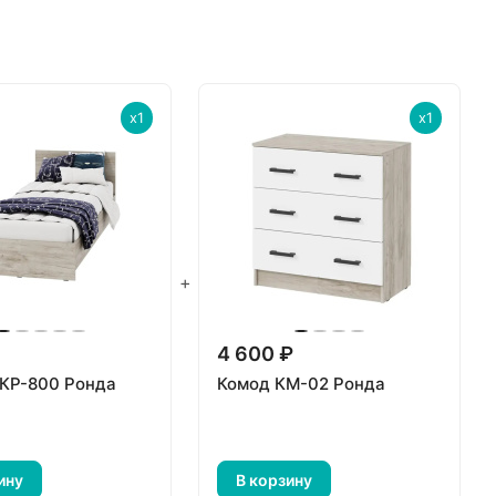
x1
x1
+
₽
4 600 ₽
 КР-800 Ронда
Комод КМ-02 Ронда
ину
В корзину