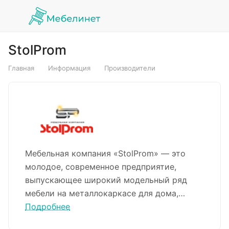
StolProm
Главная
Информация
Производители
Мебельная компания «StolProm» — это
молодое, современное предприятие,
выпускающее широкий модельный ряд
мебели на металлокаркасе для дома,
офиса, кафе, баров, ресторанов,
Подробнее
медицинских и учебных заведений и т.д.