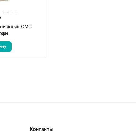
₽
акияжный СМС
Софи
ину
Контакты