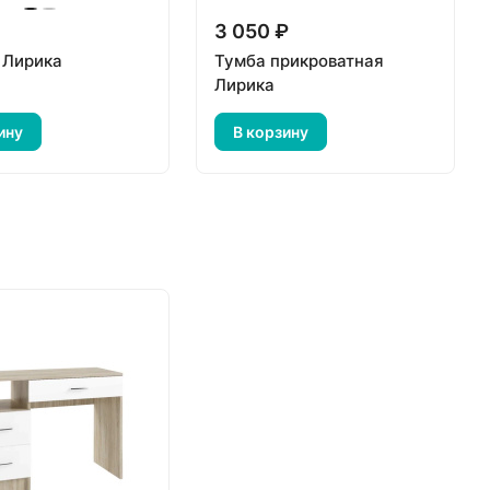
₽
3 050 ₽
 Лирика
Тумба прикроватная
Лирика
ину
В корзину