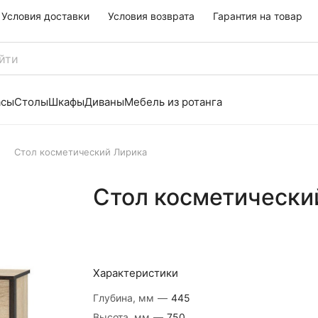
Условия доставки
Условия возврата
Гарантия на товар
асы
Столы
Шкафы
Диваны
Мебель из ротанга
Стол косметический Лирика
Стол косметически
Характеристики
Глубина, мм
—
445
Высота, мм
—
750