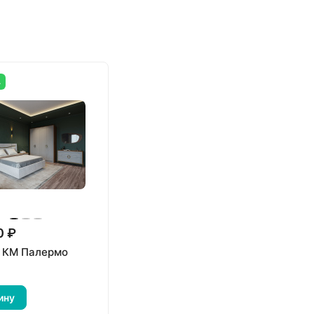
А
0 ₽
 КМ Палермо
ину