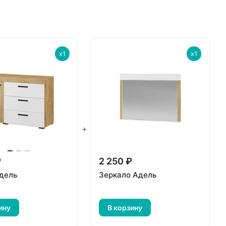
x1
x1
+
₽
2 250 ₽
дель
Зеркало Адель
ину
В корзину