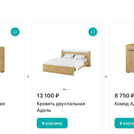
x2
x1
+
+
13 100 ₽
8 750 
ая
Кровать двуспальная
Комод А
Адель
В корзину
В корз