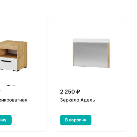
₽
2 250 ₽
рикроватная
Зеркало Адель
ину
В корзину