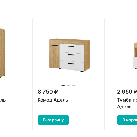
8 750 ₽
2 650 
ель
Комод Адель
Тумба п
Адель
В корзину
В корз