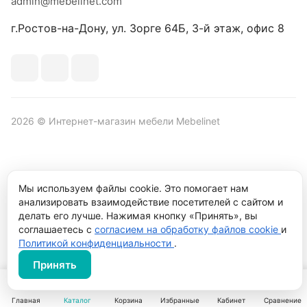
admin@mebelinet.com
г.Ростов-на-Дону, ул. Зорге 64Б, 3-й этаж, офис 8
2026 © Интернет-магазин мебели Mebelinet
Политика обработки персональных данных
Политика
Мы используем файлы cookie. Это помогает нам
конфиденциальности
анализировать взаимодействие посетителей с сайтом и
делать его лучше. Нажимая кнопку «Принять», вы
Продвижение сайта студия
Рекламный контент
соглашаетесь с
согласием на обработку файлов cookie
и
Политикой конфиденциальности
.
Принять
Главная
Каталог
Корзина
Избранные
Кабинет
Сравнение