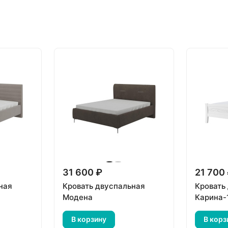
31 600 ₽
21 700
ная
Кровать двуспальная
Кровать
Модена
Карина-
В корзину
В корз