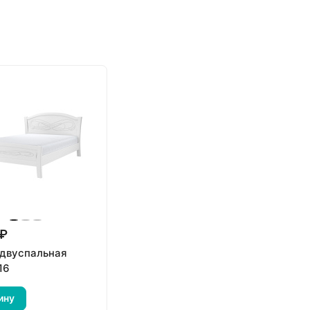
 ₽
 двуспальная
16
ину