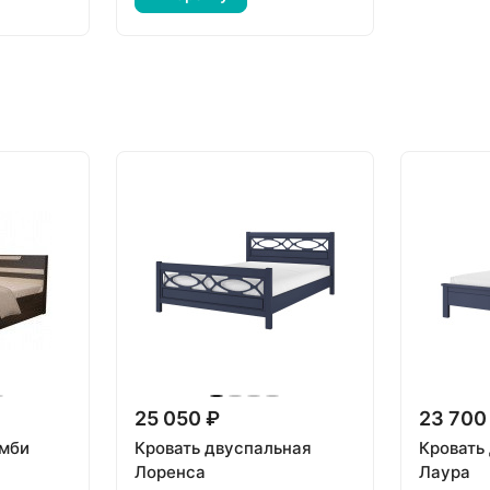
25 050 ₽
23 700
омби
Кровать двуспальная
Кровать
Лоренса
Лаура