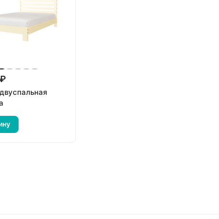
 ₽
 двуспальная
а
ину