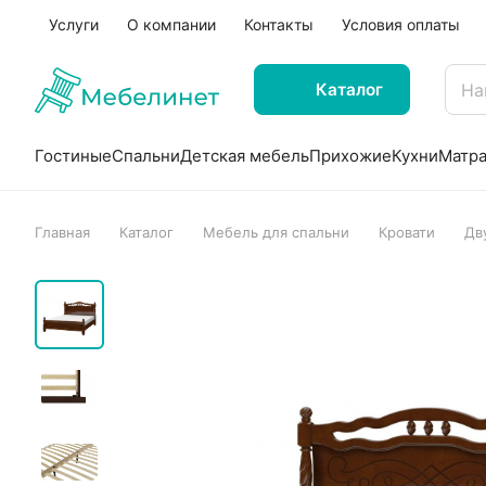
Услуги
О компании
Контакты
Условия оплаты
Каталог
Гостиные
Спальни
Детская мебель
Прихожие
Кухни
Матр
Главная
Каталог
Мебель для спальни
Кровати
Дв