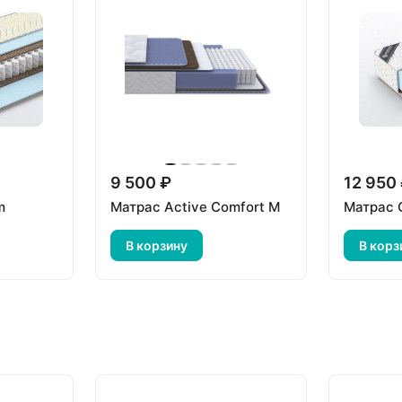
9 500 ₽
12 950
m
Матрас Active Comfort M
Матрас 
В корзину
В корз