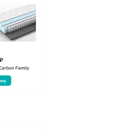
 ₽
Carbon Family
ину