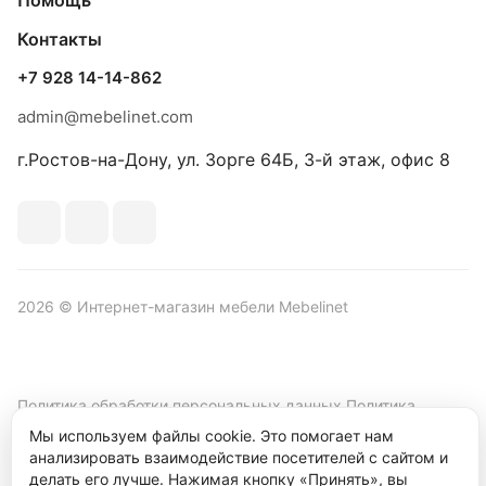
Помощь
Контакты
+7 928 14-14-862
admin@mebelinet.com
г.Ростов-на-Дону, ул. Зорге 64Б, 3-й этаж, офис 8
2026 © Интернет-магазин мебели Mebelinet
Политика обработки персональных данных
Политика
конфиденциальности
Мы используем файлы cookie. Это помогает нам
анализировать взаимодействие посетителей с сайтом и
Продвижение сайта студия
Рекламный контент
делать его лучше. Нажимая кнопку «Принять», вы