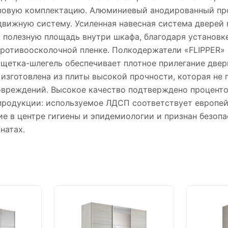
азовую комплектацию. Алюминиевый анодированный пр
здвижную систему. Усиленная навесная система двере
 полезную площадь внутри шкафа, благодаря установк
противоосколочной пленке. Полкодержатели «FLIPPER» 
 щетка-шлегель обеспечивает плотное прилегание двер
 изготовлена из плиты высокой прочности, которая не
овреждений. Высокое качество подтверждено проценто
продукции: используемое ЛДСП соответствует европей
е в центре гигиены и эпидемиологии и признан безопа
натах.