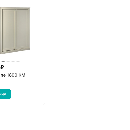
 ₽
пе 1800 КМ
ину