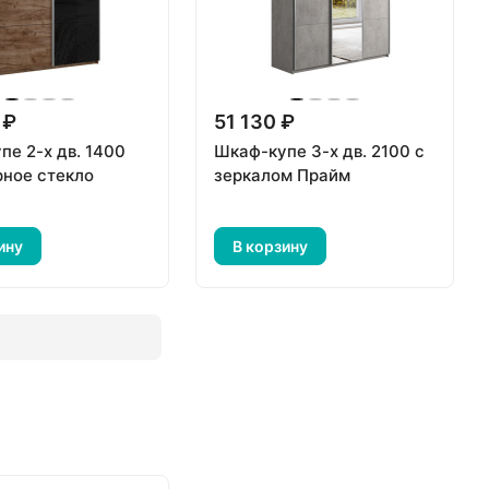
 ₽
51 130 ₽
пе 2-х дв. 1400
Шкаф-купе 3-х дв. 2100 с
ное стекло
зеркалом Прайм
ину
В корзину