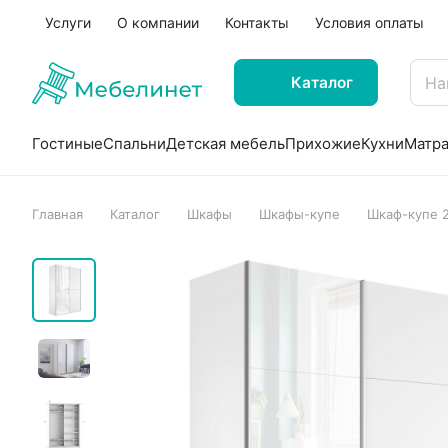
Услуги
О компании
Контакты
Условия оплаты
Каталог
Гостиные
Спальни
Детская мебель
Прихожие
Кухни
Матр
Главная
Каталог
Шкафы
Шкафы-купе
Шкаф-купе 2