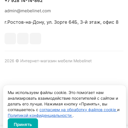
+7 928 14-14-862
admin@mebelinet.com
г.Ростов-на-Дону, ул. Зорге 64Б, 3-й этаж, офис 8
2026 © Интернет-магазин мебели Mebelinet
Политика обработки персональных данных
Политика
Мы используем файлы cookie. Это помогает нам
конфиденциальности
анализировать взаимодействие посетителей с сайтом и
Продвижение сайта студия
Рекламный контент
делать его лучше. Нажимая кнопку «Принять», вы
соглашаетесь с
согласием на обработку файлов cookie
и
Политикой конфиденциальности
.
Принять