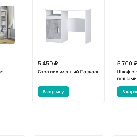
5 450 ₽
5 700 
ая
Стол письменный Паскаль
Шкаф с 
полками
В корзину
В корз