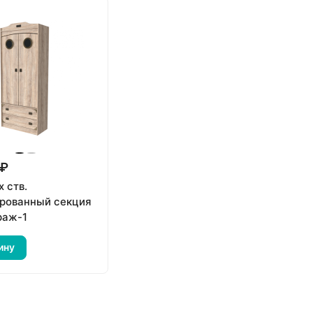
 ₽
 ств.
рованный секция
раж-1
ину