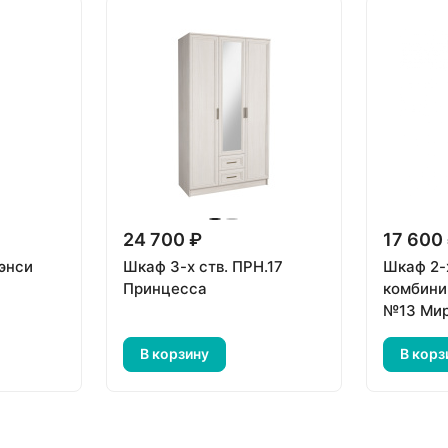
24 700 ₽
17 600
энси
Шкаф 3-х ств. ПРН.17
Шкаф 2-х
Принцесса
комбини
№13 Ми
В корзину
В корз