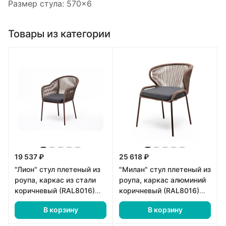
Размер стула: 570×6
Товары из категории
19 537 ₽
25 618 ₽
"Лион" стул плетеный из
"Милан" стул плетеный из
роупа, каркас из стали
роупа, каркас алюминий
коричневый (RAL8016)
коричневый (RAL8016)
муар, роуп коричневый
муар, роуп коричневый
В корзину
В корзину
круглый, ткань бежевая
круглый, ткань темно-
серая 027