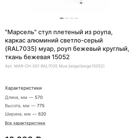
"Марсель" стул плетеный из роупа,
каркас алюминий светло-серый
(RAL7035) муар, роуп бежевый круглый,
ткань бежевая 15052
Арт.
MAR-CH-001 RAL7035 Mua beige(beige15052)
Характеристики
Длина, мм
—
570
Высота, мм
—
775
Ширина, мм
—
620
Все характеристики