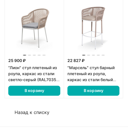
25 900 ₽
22 827 ₽
"Лион" стул плетеный из
"Марсель" стул барный
роупа, каркас из стали
плетеный из роупа,
светло-серый (RAL7035)
каркас из стали белый
муар, роуп бежевый
муар, роуп бежевый
В корзину
В корзину
круглый, ткань светло-
круглый, ткань бежевая
серая
15052
Назад к списку