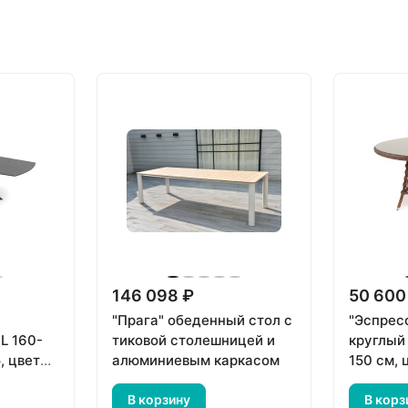
146 098 ₽
50 600
"Прага" обеденный стол с
"Эспрес
L 160-
тиковой столешницей и
круглый
, цвет
алюминиевым каркасом
150 см,
ый
В корзину
В корз