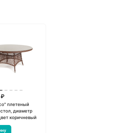
 ₽
со" плетеный
 стол, диаметр
 цвет коричневый
ину