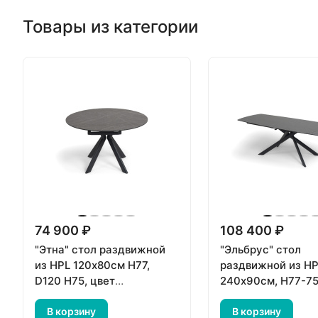
Товары из категории
74 900 ₽
108 400 ₽
"Этна" стол раздвижной
"Эльбрус" стол
из HPL 120х80см H77,
раздвижной из HP
D120 H75, цвет
240х90см, H77-75
столешницы "серый
столешницы "сер
мрамор"
В корзину
гранит"
В корзину