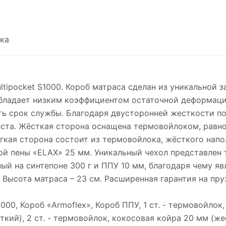
ка
tipocket S1000. Короб матраса сделан из уникальной з
бладает низким коэффициентом остаточной деформаци
ить срок службы. Благодаря двусторонней жесткости п
еста. Жёсткая сторона оснащена термовойлоком, рав
кая сторона состоит из термовойлока, жёсткого напо
й пены «ELAX» 25 мм. Уникальный чехол представлен 
нный на синтепоне 300 г и ППУ 10 мм, благодаря чему 
г. Высота матраса – 23 см. Расширенная гарантия на п
00, Короб «Armoflex», Короб ППУ, 1 ст. - термовойлок,
й), 2 ст. - термовойлок, кокосовая койра 20 мм (же