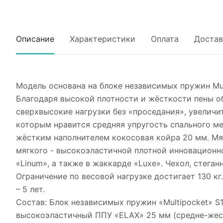
Описание
Характеристики
Оплата
Достав
Модель основана на блоке независимых пружин Mul
Благодаря высокой плотности и жёсткости пены о
сверхвысокие нагрузки без «проседания», увелич
которым нравится средняя упругость спального м
жёстким наполнителем кокосовая койра 20 мм. Мяг
мягкого - высокоэластичной плотной инновационно
«Linum», а также в жаккарде «Luxe». Чехол, стега
Ограничение по весовой нагрузке достигает 130 к
– 5 лет.
Состав: Блок независимых пружин «Multipocket» S10
высокоэластичный ППУ «ELAX» 25 мм (средне-жестки