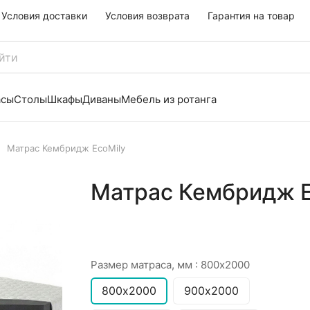
Условия доставки
Условия возврата
Гарантия на товар
асы
Столы
Шкафы
Диваны
Мебель из ротанга
Матрас Кембридж EcoMily
Матрас Кембридж E
Размер матраса, мм :
800х2000
800х2000
900х2000