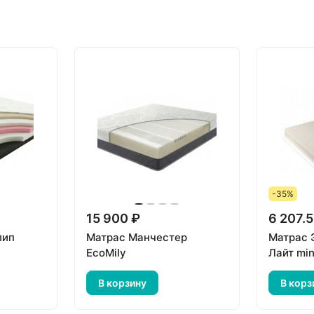
-35%
15 900 ₽
6 207.
лип
Матрас Манчестер
Матрас 
EcoMily
Лайт min
В корзину
В корз