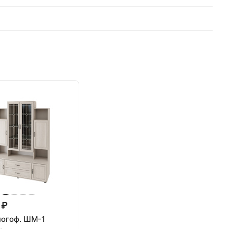
 ₽
огоф. ШМ-1