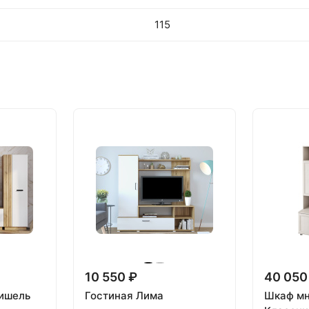
115
10 550 ₽
40 050
Мишель
Гостиная Лима
Шкаф мн