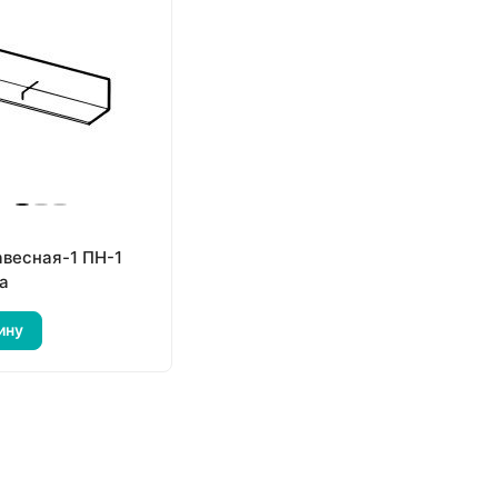
авесная-1 ПН-1
а
ину