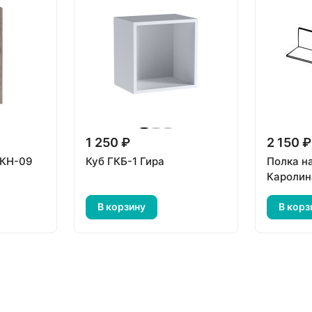
1 250 ₽
2 150 ₽
ШКН-09
Куб ГКБ-1 Гира
Полка н
Каролин
В корзину
В корз