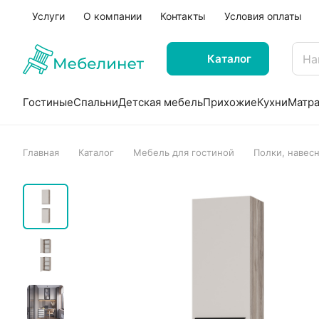
Услуги
О компании
Контакты
Условия оплаты
Каталог
Гостиные
Спальни
Детская мебель
Прихожие
Кухни
Матр
Главная
Каталог
Мебель для гостиной
Полки, навес