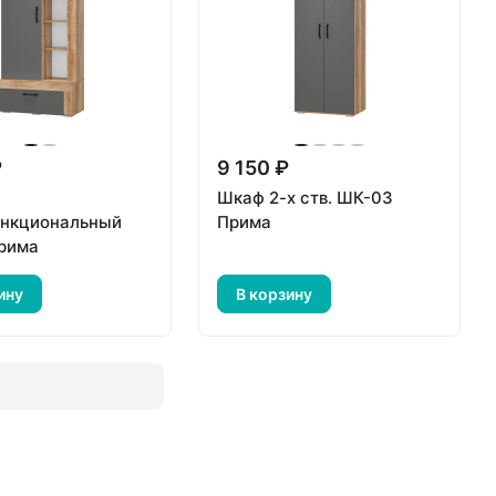
₽
9 150 ₽
Шкаф 2-х ств. ШК-03
нкциональный
Прима
рима
ину
В корзину