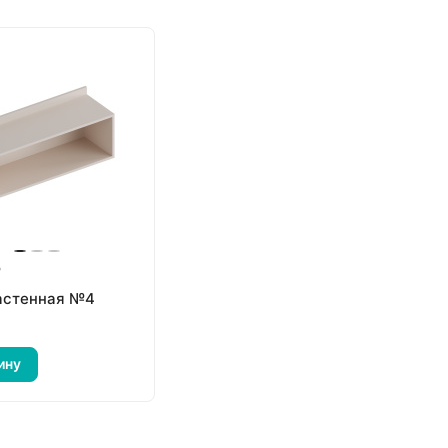
₽
астенная №4
ину