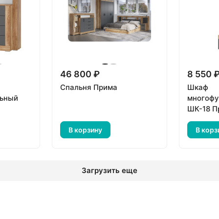
46 800 ₽
8 550 
Спальня Прима
Шкаф
ьный
многофу
ШК-18 П
В корзину
В корз
Загрузить еще