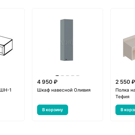
4 950 ₽
2 550 
 ШН-1
Шкаф навесной Оливия
Полка н
Тефия
В корзину
В корз