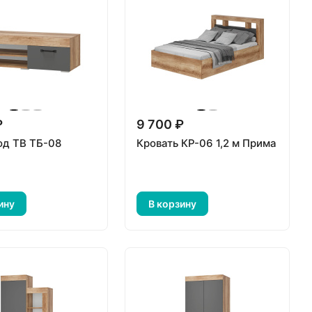
₽
9 700 ₽
од ТВ ТБ-08
Кровать КР-06 1,2 м Прима
ину
В корзину