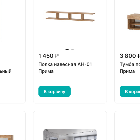
1 450 ₽
3 800 
Полка навесная АН-01
Тумба п
ьный
Прима
Прима
В корзину
В корз