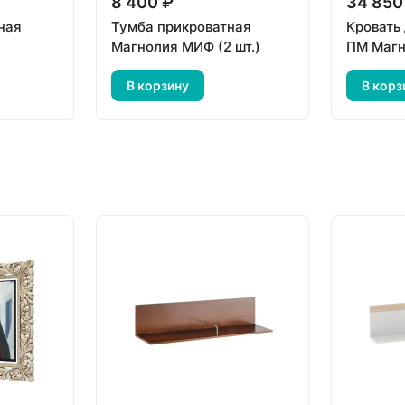
8 400 ₽
34 850
ная
Тумба прикроватная
Кровать
Магнолия МИФ (2 шт.)
ПМ Маг
В корзину
В корз