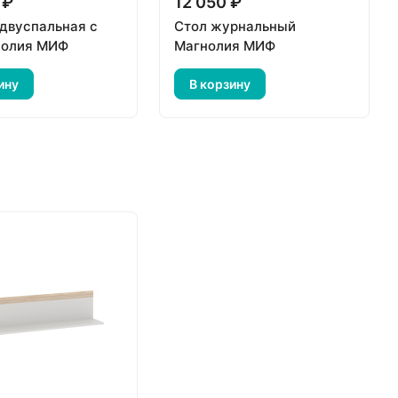
 ₽
12 050 ₽
 двуспальная с
Стол журнальный
нолия МИФ
Магнолия МИФ
ину
В корзину