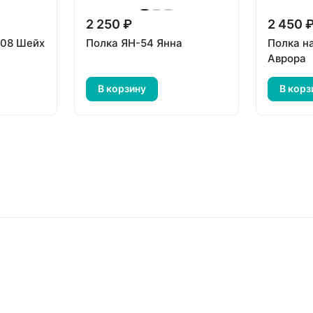
2 250 ₽
2 450 
-08 Шейх
Полка ЯН-54 Янна
Полка н
Аврора
В корзину
В корз