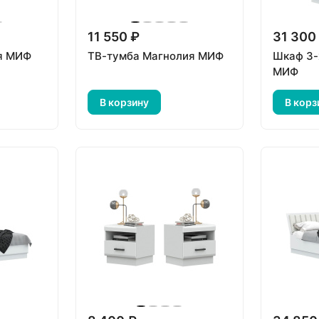
11 550 ₽
31 300
я МИФ
ТВ-тумба Магнолия МИФ
Шкаф 3-
МИФ
В корзину
В корз