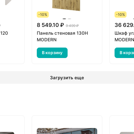
-10%
-10%
8 549.10 ₽
36 629
₽
9 499 ₽
 120
Панель стеновая 130Н
Шкаф уг
MODERN
MODER
В корзину
В корз
Загрузить еще