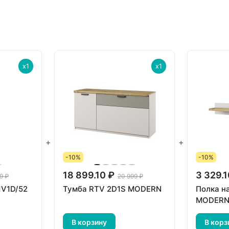
x1
x1
+
+
-10%
-10%
18 899.10 ₽
3 329.1
9 ₽
20 999 ₽
1V1D/52
Тумба RTV 2D1S MODERN
Полка н
MODER
В корзину
В корз