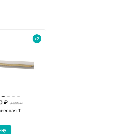
x2
0 ₽
3 699 ₽
авесная T
N
ину