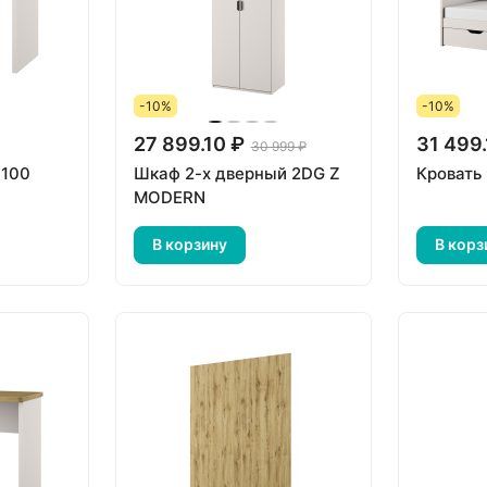
-10%
-10%
27 899.10 ₽
31 499.
30 999 ₽
 100
Шкаф 2-х дверный 2DG Z
Кровать
MODERN
В корзину
В корз