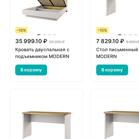
-10%
-10%
35 999.10 ₽
7 829.10 ₽
39 999 ₽
8 699 ₽
Кровать двуспальная с
Стол письменный
подъемником MODERN
MODERN
В корзину
В корзину