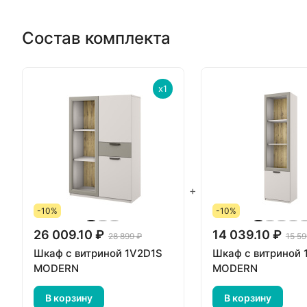
Состав комплекта
x1
+
-10%
-10%
26 009.10 ₽
14 039.10 ₽
28 899 ₽
15 59
Шкаф с витриной 1V2D1S
Шкаф с витриной 
MODERN
MODERN
В корзину
В корзину