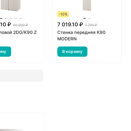
-10%
.10 ₽
7 019.10 ₽
40 699 ₽
7 799 ₽
ловой 2DG/K90 Z
Стенка передняя К90
N
MODERN
ину
В корзину