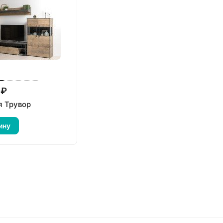
 ₽
я Трувор
ину